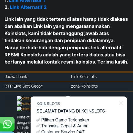
1.
Link Alternatif 1
2.
Link Alternatif 2
Link lain yang tidak tertera di atas harap tidak diakses
dan abaikan Link lain yang mengatasnamakan
Koinslots, kami tidak bertanggung jawab atas
tindakan kecurangan dan penipuan didalamnya.
Harap berhati-hati dengan penipuan. link alternatif
RESMI Koinslots adalah yang tertera diatas atau bisa
bertanya melalui kontak resmi koinslos. Terima kasih.
Jadwal bank
Link Koinslots
RTP Live Slot Gacor
zona-koinslots
KOINSLOTS
SELAMAT DATANG DI KOINSLOTS
Koinslot menghadirkan beberapa permainan live casino
✅ Pilihan Game Terlengkap
dengan kerjasama melalui beberapa provider judi online
✅ Transaksi Cepat & Aman
terbaik di dunia, misalnya pragmatic play, evolution
✅ Customer Service 24/7